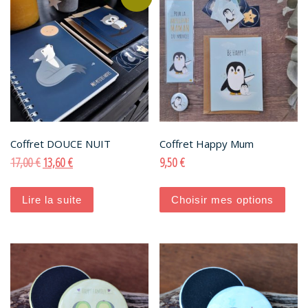
Coffret DOUCE NUIT
Coffret Happy Mum
Le prix initial était : 17,00 €.
Le prix actuel est : 13,60 €.
17,00
€
13,60
€
9,50
€
Lire la suite
Choisir mes options