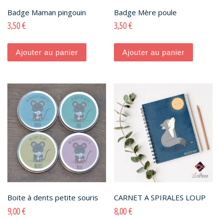
Badge Maman pingouin
Badge Mère poule
3,50
€
3,50
€
Ajouter au panier
Ajouter au panier
Boite à dents petite souris
CARNET A SPIRALES LOUP
9,00
€
8,00
€