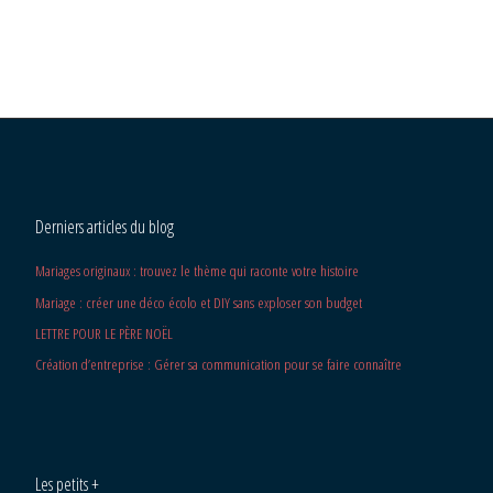
Derniers articles du blog
Mariages originaux : trouvez le thème qui raconte votre histoire
Mariage : créer une déco écolo et DIY sans exploser son budget
LETTRE POUR LE PÈRE NOËL
Création d’entreprise : Gérer sa communication pour se faire connaître
Les petits +