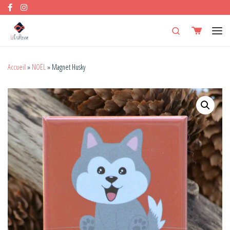
Skip to content
Search
Men
Accueil
»
NOËL
»
Magnet Husky