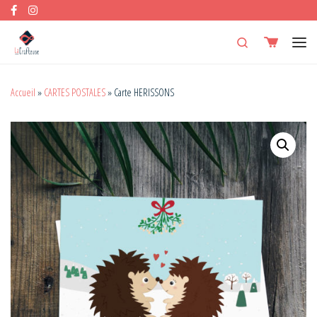
Skip to content
Search
Men
Accueil
»
CARTES POSTALES
»
Carte HERISSONS