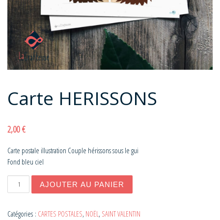
Carte HERISSONS
2,00
€
Carte postale illustration Couple hérissons sous le gui
Fond bleu ciel
quantité de Carte HERISSONS
AJOUTER AU PANIER
Catégories :
CARTES POSTALES
,
NOËL
,
SAINT VALENTIN