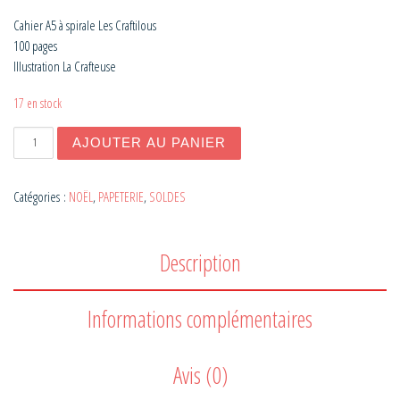
Cahier A5 à spirale Les Craftilous
100 pages
Illustration La Crafteuse
17 en stock
quantité de CARNET A SPIRALES PINGOUIN
AJOUTER AU PANIER
Catégories :
NOËL
,
PAPETERIE
,
SOLDES
Description
Informations complémentaires
Avis (0)