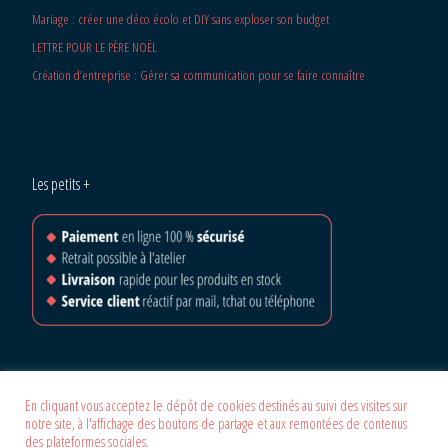
Mariage : créer une déco écolo et DIY sans exploser son budget
LETTRE POUR LE PÈRE NOËL
Création d’entreprise : Gérer sa communication pour se faire connaître
Les petits +
En cliquant vous acceptez le dépôt de cookies destinés au suivi des visites sur
notre site, à l'affichage des boutons de partage et aux remontées de contenus
© 2026
La Crafteuse
–
Tous les droits sont réservés
des plateformes sociales.