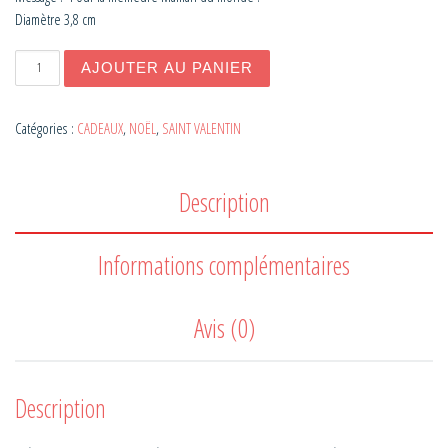
Diamètre 3,8 cm
quantité de Magnet Pingouins
AJOUTER AU PANIER
Catégories :
CADEAUX
,
NOËL
,
SAINT VALENTIN
Description
Informations complémentaires
Avis (0)
Description