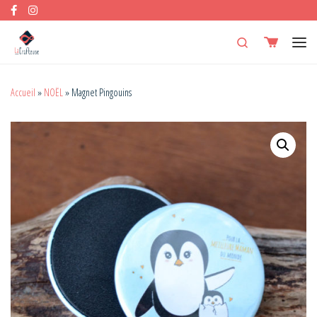
Skip to content
Search
Men
Accueil
»
NOËL
»
Magnet Pingouins