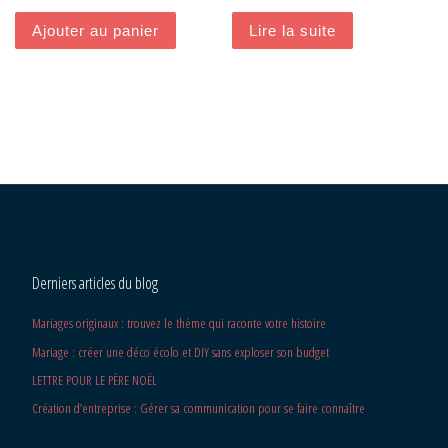
Ajouter au panier
Lire la suite
Derniers articles du blog
Mariages originaux : trouvez le thème qui raconte votre histoire
Mariage : créer une déco écolo et DIY sans exploser son budget
LETTRE POUR LE PÈRE NOËL
Création d’entreprise : Gérer sa communication pour se faire connaître