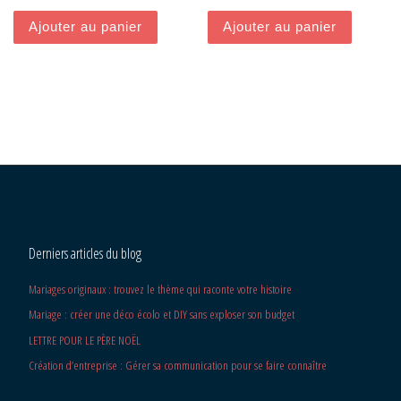
Ajouter au panier
Ajouter au panier
Derniers articles du blog
Mariages originaux : trouvez le thème qui raconte votre histoire
Mariage : créer une déco écolo et DIY sans exploser son budget
LETTRE POUR LE PÈRE NOËL
Création d’entreprise : Gérer sa communication pour se faire connaître