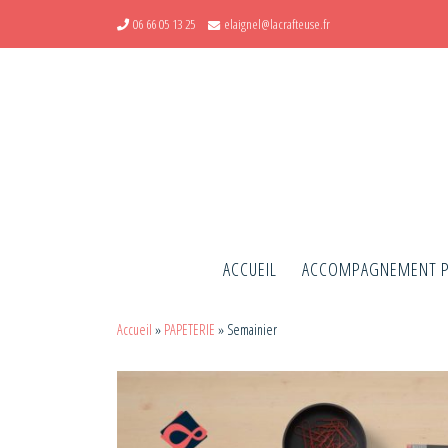
06 66 05 13 25
elaignel@lacrafteuse.fr
Skip to content
ACCUEIL
ACCOMPAGNEMENT 
Accueil
»
PAPETERIE
»
Semainier