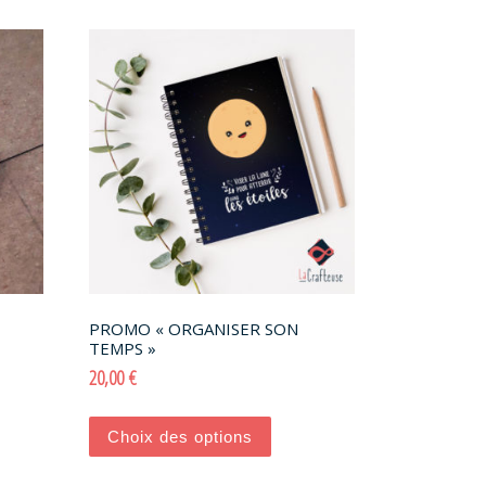
PROMO « ORGANISER SON
TEMPS »
20,00
€
Ce produit a plusieurs variations. Les o
Choix des options