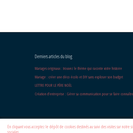
Derniers articles du blog
Mariages originaux : trouvez le thème qui raconte votre histoire
Mariage : créer une déco écolo et DIY sans exploser son budget
LETTRE POUR LE PÈRE NOËL
Création d’entreprise : Gérer sa communication pour se faire connaîtr
En cliquant vous acceptez le dépôt de cookies destinés au suivi des visites sur notre 
© 2026
La Crafteuse
–
Tous les droits sont réservés
sociales.