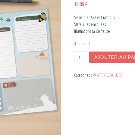
14,00
€
Semainier A3 Les Craftilous
50 feuilles encollées
Illustrations La Crafteuse
41 en stock
quantité de Semainier
AJOUTER AU PA
Catégories :
PAPETERIE
,
SOLDES