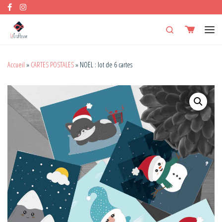
Skip to content
Search
Men
Accueil
»
CARTES POSTALES
»
NOËL : lot de 6 cartes