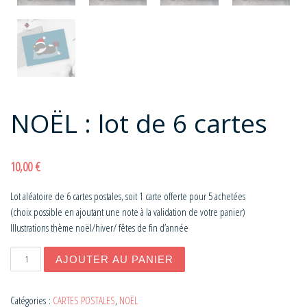
NOËL : lot de 6 cartes
10,00
€
Lot aléatoire de 6 cartes postales, soit 1 carte offerte pour 5 achetées
(choix possible en ajoutant une note à la validation de votre panier)
Illustrations thème noël/hiver/ fêtes de fin d’année
quantité de NOËL : lot de 6 cartes
AJOUTER AU PANIER
Catégories :
CARTES POSTALES
,
NOËL