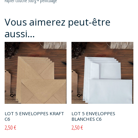
Papier couché 300 g + pelliculage
Vous aimerez peut-être
aussi…
LOT 5 ENVELOPPES KRAFT
LOT 5 ENVELOPPES
C6
BLANCHES C6
2,50
€
2,50
€