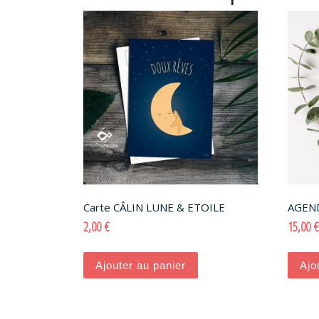
Carte CÂLIN LUNE & ETOILE
AGEN
2,00
€
15,00
€
Ajouter au panier
Ajo