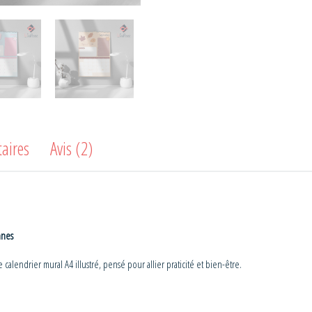
aires
Avis (2)
nnes
alendrier mural A4 illustré, pensé pour allier praticité et bien-être.