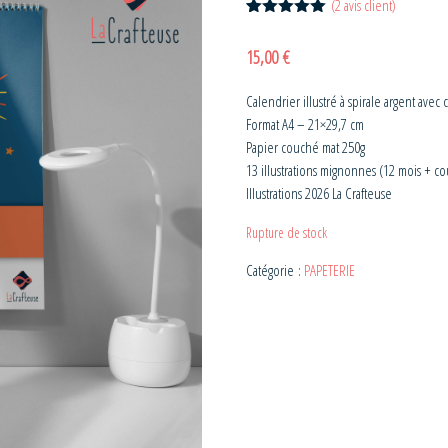
(
2
avis client)
Noté
2
5.00
sur 5
15,00
€
basé sur
notations
client
Calendrier illustré à spirale argent avec
Format A4 – 21×29,7 cm
Papier couché mat 250g
13 illustrations mignonnes (12 mois + c
Illustrations 2026 La Crafteuse
Rupture de stock
Catégorie :
PAPETERIE