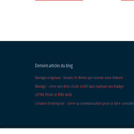
Derniers articles du blog
Mariages originaux : trouvez le thème qui raconte votre histoire
Mariage : créer une déco écolo et DIY sans exploser son budget
LETTRE POUR LE PÈRE NOËL
Création d’entreprise : Gérer sa communication pour se faire connaîtr