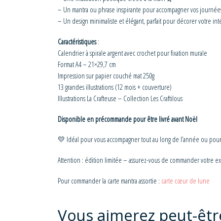
– Un mantra ou phrase inspirante pour accompagner vos journé
– Un design minimaliste et élégant, parfait pour décorer votre int
Caractéristiques
:
Calendrier à spirale argent avec crochet pour fixation murale
Format A4 – 21×29,7 cm
Impression sur papier couché mat 250g
13 grandes illustrations (12 mois + couverture)
Illustrations La Crafteuse – Collection Les Craftilous
Disponible en précommande pour être livré avant Noël
💛 Idéal pour vous accompagner tout au long de l’année ou pour o
Attention : édition limitée – assurez-vous de commander votre e
Pour commander la carte mantra assortie :
carte cœur de lune
Vous aimerez peut-êtr