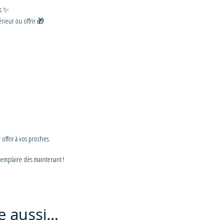
es ✨
érieur ou offrir 🎁
ffrir à vos proches.
xemplaire dès maintenant !
e aussi…