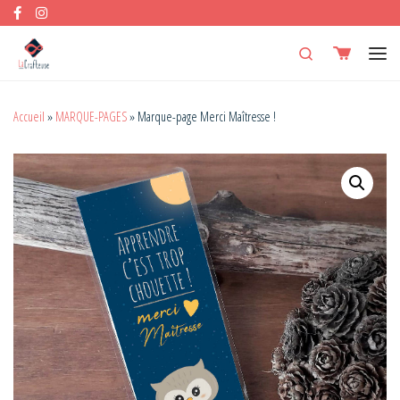
Skip to content
Search
Men
Accueil
»
MARQUE-PAGES
»
Marque-page Merci Maîtresse !