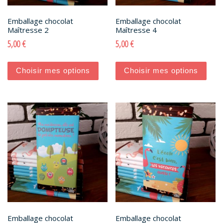
Emballage chocolat
Emballage chocolat
Maîtresse 2
Maîtresse 4
5,00
€
5,00
€
Ce produit a plusieurs variations. Les options peu
Ce pro
Choisir mes options
Choisir mes options
Emballage chocolat
Emballage chocolat