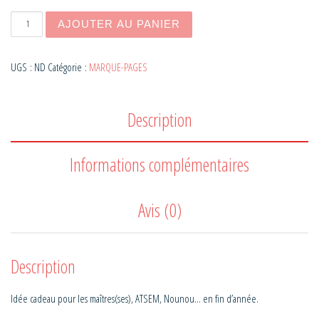
quantité de Marque-page Merci Maîtresse !
AJOUTER AU PANIER
UGS :
ND
Catégorie :
MARQUE-PAGES
Description
Informations complémentaires
Avis (0)
Description
Idée cadeau pour les maîtres(ses), ATSEM, Nounou… en fin d’année.