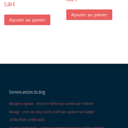
5,00
€
Ajouter au panier
Ajouter au panier
Derniers articles du blog
Mariages originaux : trouvez le thème qui raconte votre histoire
Mariage : créer une déco écolo et DIY sans exploser son budget
LETTRE POUR LE PÈRE NOËL
Création d’entreprise : Gérer sa communication pour se faire connaître