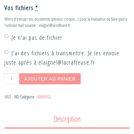
Vos fichiers
*
Merci d'envoyer vos documents (photos, croquis...) pour la réalisation du faire-part à
l'adresse mail suivante : elaignel@lacrafteuse.fr
Je n'ai pas de fichier
J'ai des fichiers à transmettre. Je les envoie
juste aprés à elaignel@lacrafteuse.fr
quantité de Invitation MAGIE
AJOUTER AU PANIER
UGS :
ND
Catégorie :
MARIAGE
Description