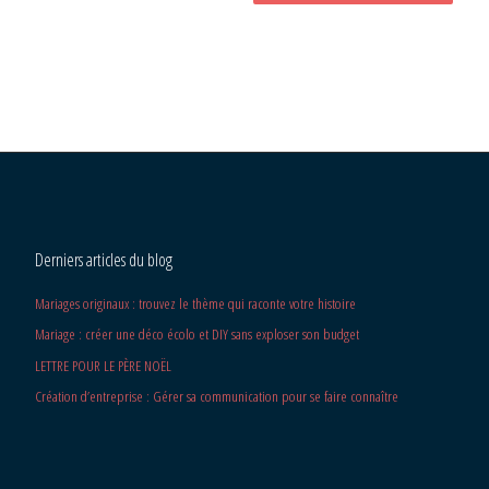
Derniers articles du blog
Mariages originaux : trouvez le thème qui raconte votre histoire
Mariage : créer une déco écolo et DIY sans exploser son budget
LETTRE POUR LE PÈRE NOËL
Création d’entreprise : Gérer sa communication pour se faire connaître