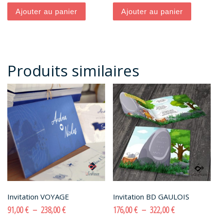
Ajouter au panier
Ajouter au panier
Produits similaires
Invitation VOYAGE
Invitation BD GAULOIS
Plage de prix : 91,00 € à 238,00 €
Plage de prix :
91,00
€
–
238,00
€
176,00
€
–
322,00
€