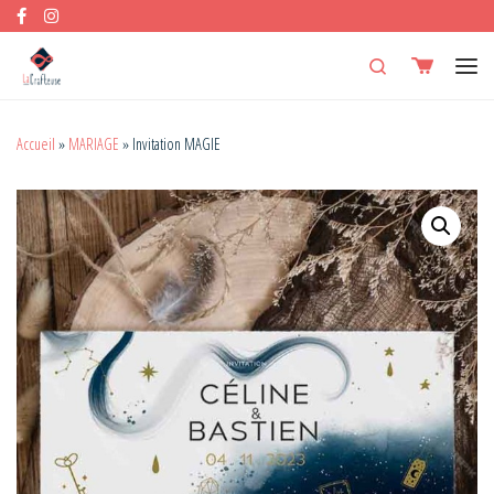
Skip to content
Search
Men
Accueil
»
MARIAGE
»
Invitation MAGIE