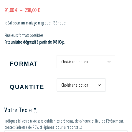
Plage de prix : 91,00 € à 238,00 €
91,00
€
–
238,00
€
Idéal pour un mariage magique, féérique
Plusieurs formats possibles
Prix unitaire dégressif à partir de 0.81€/p.
FORMAT
QUANTITE
Votre Texte
*
Indiquez ici votre texte sans oublier les prénoms, date/heure et lieu de l’événement,
contact (adresse de RDV, téléphone pour la réponse…)