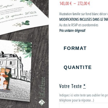
Plage de prix
143,00
€
–
272,00
€
Illustration famille sur fond blanc décor
MODIFICATIONS INCLUSES DANS LE TAR
Au dos le RSVP et coordonnées
Prix unitaire dégressif
FORMAT
QUANTITE
Votre Texte
*
Indiquez ici votre texte sans oublier les 
téléphone pour la réponse…)