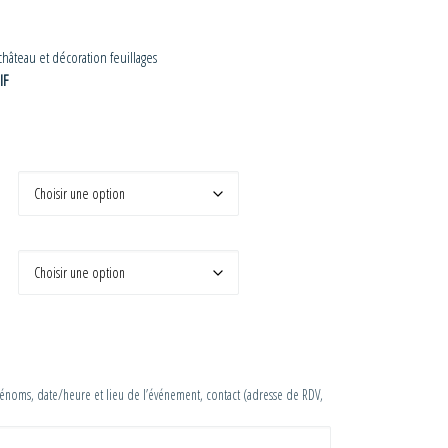
 : 143,00 € à 272,00 €
 château et décoration feuillages
IF
prénoms, date/heure et lieu de l’événement, contact (adresse de RDV,