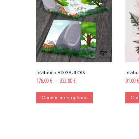
Invitation BD GAULOIS
Invita
Plage de prix : 176,00 € à 322,00 €
176,00
€
–
322,00
€
91,00
€
Ce produit a plusieurs variati
Choisir mes options
Cho