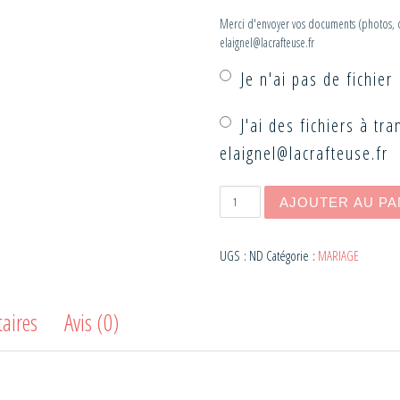
Merci d'envoyer vos documents (photos, croq
elaignel@lacrafteuse.fr
Je n'ai pas de fichier
J'ai des fichiers à tr
elaignel@lacrafteuse.fr
quantité de Invitation 
AJOUTER AU PA
UGS :
ND
Catégorie :
MARIAGE
aires
Avis (0)