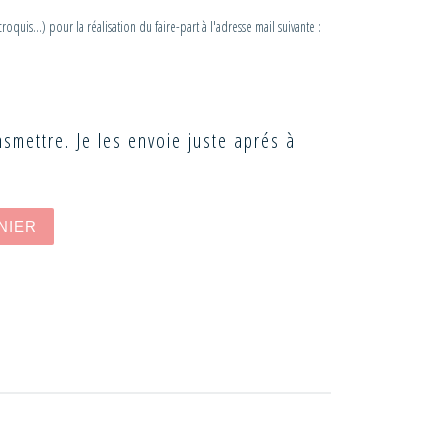
uis...) pour la réalisation du faire-part à l'adresse mail suivante :
ansmettre. Je les envoie juste aprés à
CHÂTEAU
NIER