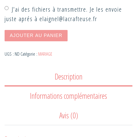
J'ai des fichiers à transmettre. Je les envoie
juste aprés à elaignel@lacrafteuse.fr
quantité de Invitation AUTOMNE PEP'S
AJOUTER AU PANIER
UGS :
ND
Catégorie :
MARIAGE
Description
Informations complémentaires
Avis (0)