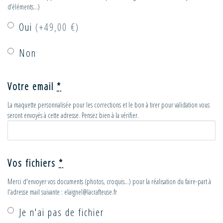
d’éléments…)
Oui
(+49,00 €)
Non
Votre email
*
La maquette personnalisée pour les corrections et le bon à tirer pour validation vous
seront envoyés à cette adresse. Pensez bien à la vérifier.
Vos fichiers
*
Merci d'envoyer vos documents (photos, croquis...) pour la réalisation du faire-part à
l'adresse mail suivante : elaignel@lacrafteuse.fr
Je n'ai pas de fichier