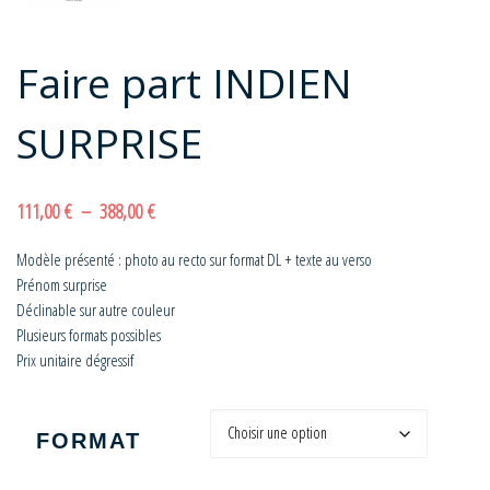
Faire part INDIEN
SURPRISE
Plage de prix : 111,00 € à 388,00 €
111,00
€
–
388,00
€
Modèle présenté : photo au recto sur format DL + texte au verso
Prénom surprise
Déclinable sur autre couleur
Plusieurs formats possibles
Prix unitaire dégressif
FORMAT