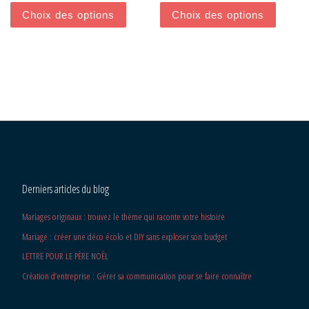
Choix des options
Choix des options
Derniers articles du blog
Mariages originaux : trouvez le thème qui raconte votre histoire
Mariage : créer une déco écolo et DIY sans exploser son budget
LETTRE POUR LE PÈRE NOËL
Création d’entreprise : Gérer sa communication pour se faire connaître