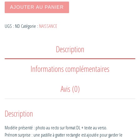
quantité de Faire part INDIEN SURPRISE
AJOUTER AU PANIER
UGS :
ND
Catégorie :
NAISSANCE
Description
Informations complémentaires
Avis (0)
Description
Modèle présenté : photo au recto sur format DL + texte au verso.
Prénom surprise : une pastille à gratter rectangle est ajoutée pour garder le