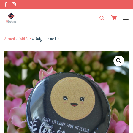
Skip to content
Search
Men
Accueil
»
CADEAUX
»
Badge Pleine lune