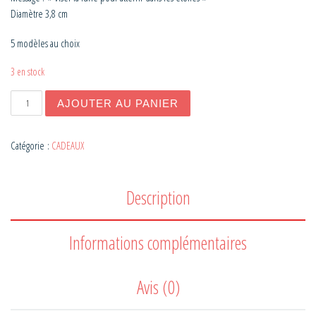
Diamètre 3,8 cm
5 modèles au choix
3 en stock
quantité de Badge Pleine lune
AJOUTER AU PANIER
Catégorie :
CADEAUX
Description
Informations complémentaires
Avis (0)