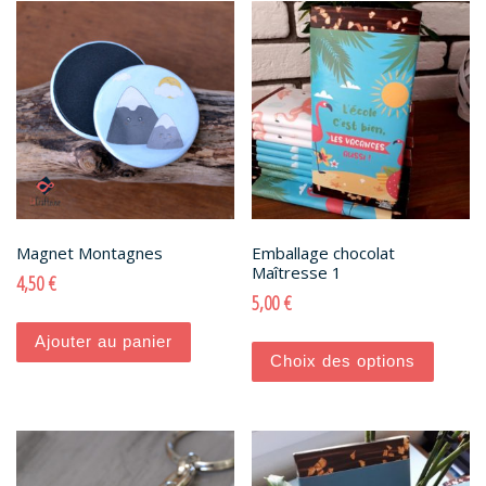
Magnet Montagnes
Emballage chocolat
Maîtresse 1
4,50
€
5,00
€
Ce produi
Ajouter au panier
Choix des options