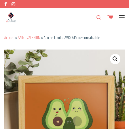
Skip to content
Search
Men
Accueil
»
SAINT VALENTIN
»
Affiche famille AVOCATS personnalisable