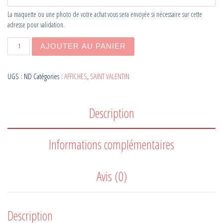
La maquette ou une photo de votre achat vous sera envoyée si nécessaire sur cette
adresse pour validation.
quantité de Affiche famille AVOCATS personnalisable
AJOUTER AU PANIER
UGS :
ND
Catégories :
AFFICHES
,
SAINT VALENTIN
Description
Informations complémentaires
Avis (0)
Description