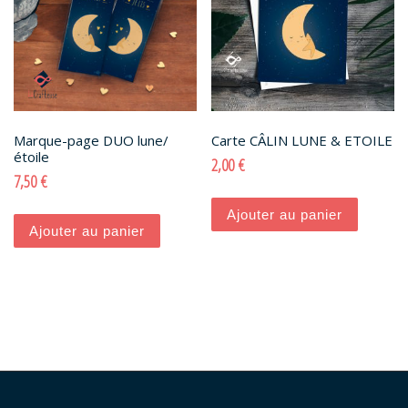
Marque-page DUO lune/
Carte CÂLIN LUNE & ETOILE
étoile
2,00
€
7,50
€
Ajouter au panier
Ajouter au panier